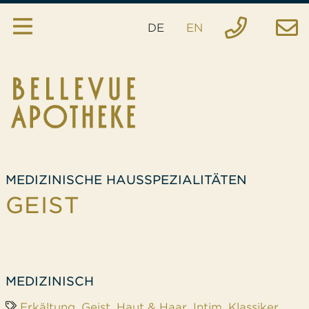
DE
EN
Apotheke
Services
Hausspezialitäten
Anfrage
MEDIZINISCHE HAUSSPEZIALITÄTEN
Bestellung
GEIST
Notfall
Standort
MEDIZINISCH
Erkältung
,
Geist
,
Haut & Haar
,
Intim
,
Klassiker
,