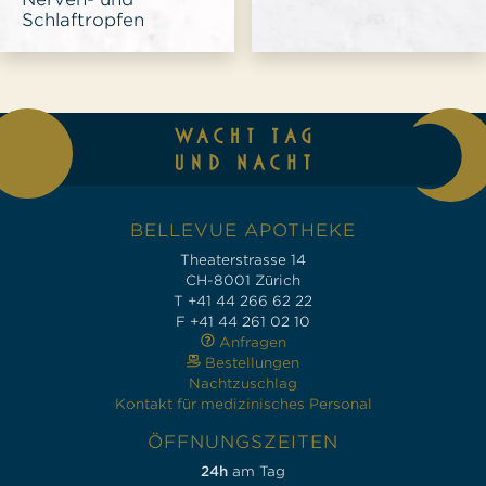
Schlaftropfen
BELLEVUE APOTHEKE
Theaterstrasse 14
CH-8001 Zürich
T +41 44 266 62 22
F +41 44 261 02 10
Anfragen
Bestellungen
Nachtzuschlag
Kontakt für medizinisches Personal
ÖFFNUNGSZEITEN
24h
am Tag