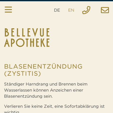
DE
EN
Apotheke
Services
Hausspezialitäten
Anfrage
BLASENENTZÜNDUNG
Bestellung
(ZYSTITIS)
Notfall
Ständiger Harndrang und Brennen beim
Wasserlassen können Anzeichen einer
Standort
Blasenentzündung sein.
Verlieren Sie keine Zeit, eine Sofortabklärung ist
wichtig.