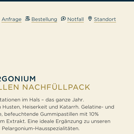
Anfrage
Bestellung
Notfall
Standort
tik
Verleih
Verleih Milchpumpe
Verleih Babywaage
Verleih Inhalationsgerät
RGONIUM
Verleih Krücken
ILLEN NACHFÜLLPACK
ritationen im Hals – das ganze Jahr.
n Husten, Heiserkeit und Katarrh. Gelatine- und
e, befeuchtende Gummipastillen mit 10%
m Extrakt. Eine ideale Ergänzung zu unseren
 Pelargonium-Hausspezialitäten.