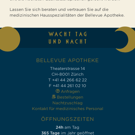
Lassen Sie sich beraten und vertrauen Sie auf die
medizinischen Hausspezialitäten der Bellevue Apotheke.
BELLEVUE APOTHEKE
Theaterstrasse 14
CH-8001 Zürich
T +41 44 266 62 22
F +41 44 261 02 10
Anfragen
Bestellungen
Nachtzuschlag
Kontakt für medizinisches Personal
ÖFFNUNGSZEITEN
24h
am Tag
365 Tage
im Jahr geöffnet