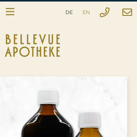
DE
EN
Apotheke
Services
Hausspezialitäten
Anfrage
Bestellung
Notfall
Standort