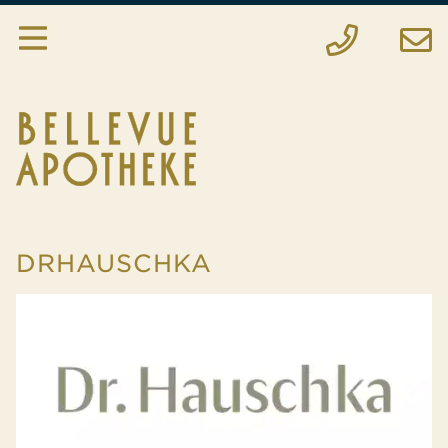
Apotheke
Services
Hausspezialitäten
Anfrage
DRHAUSCHKA
Bestellung
Notfall
Standort